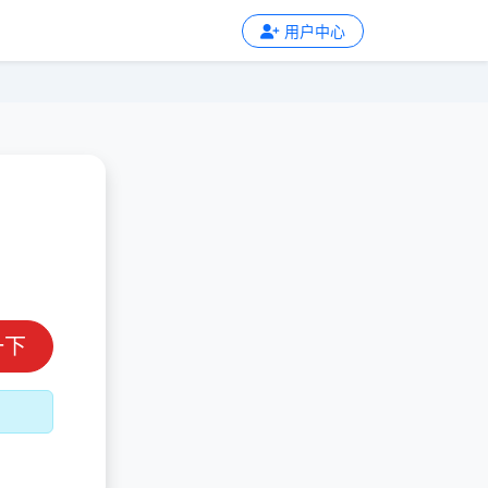
用户中心
一下