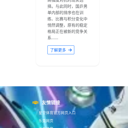
择。与此同时，国乒男
单内部的排序也在训
练、比赛与积分变化中
悄然调整，原有的稳定
格局正在被新的竞争关
系......
了解更多
友情链接
星空体育官方网页入口
乐竟网页