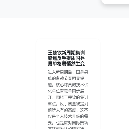
王楚钦新周期集训
聚焦反手提质国乒
男单格局悄然生变
进入新周期后，国乒男
单的备战节奏明显提
速，核心球员的技术优
化与位置竞争同步展
开。围绕王楚钦的集训
重点，反手质量被提到
前所未有的高度，这不
仅是个人技术升级的需
要，也是应对国际赛场
高强度对抗的现实选