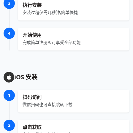
3
执行安装
安装过程仅需几秒钟,简单快捷
4
开始使用
完成简单注册即可享受全部功能
iOS 安装
1
扫码访问
微信扫码也可直接跳转下载
2
点击获取