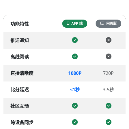
功能特性
APP 端
网页版
推送通知
离线阅读
直播清晰度
1080P
720P
比分延迟
<1秒
3-5秒
社区互动
跨设备同步