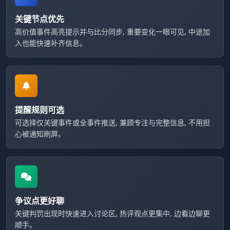
关键节点优先
高价值事件高亮提示并与比分同步, 重要变化一眼可见, 中途加
入也能快速补齐信息。
提醒规则可选
可选择仅关键事件或全事件推送, 兼顾专注与完整信息, 不用担
心被通知刷屏。
争议点更好聊
关键判罚出现时快速进入讨论区, 热评观点更集中, 边看边聊更
顺手。