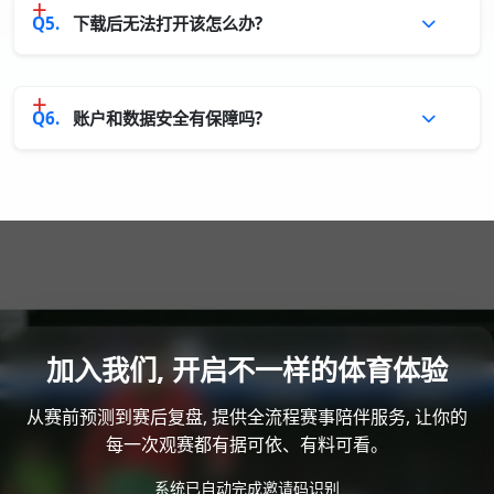
Q5.
下载后无法打开该怎么办?
Q6.
账户和数据安全有保障吗?
加入我们, 开启不一样的体育体验
从赛前预测到赛后复盘, 提供全流程赛事陪伴服务, 让你的
每一次观赛都有据可依、有料可看。
系统已自动完成邀请码识别