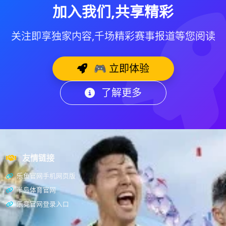
加入我们,共享精彩
关注即享独家内容,千场精彩赛事报道等您阅读
🎮 立即体验
了解更多
友情链接
乐鱼官网手机网页版
半岛体育官网
乐竞官网登录入口