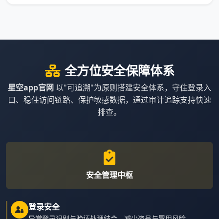
全方位安全保障体系
星空app官网
以"可追溯"为原则搭建安全体系，守住登录入
口、稳住访问链路、保护敏感数据，通过审计追踪支持快速
排查。
安全管理中枢
登录安全
异常登录识别与验证处理结合，减少盗号与冒用风险