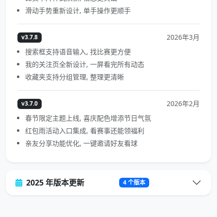
滑动手势重新设计, 单手操作更顺手
2026年3月
v3.7.8
搜索框支持语音输入, 找比赛更方便
我的关注页全新设计, 一屏看完所有动态
收藏夹支持分组管理, 整理更清晰
2026年2月
v3.7.0
春节限定主题上线, 喜庆配色增添节日气氛
红包雨活动入口集成, 看赛事还能领福利
亲友分享功能优化, 一键邀请好友看球
2025 年版本更新
4 个版本