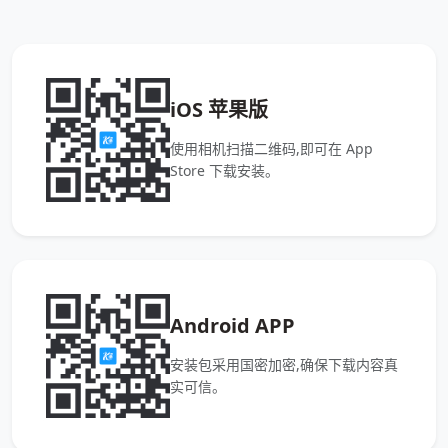
iOS 苹果版
使用相机扫描二维码,即可在 App
Store 下载安装。
Android APP
安装包采用国密加密,确保下载内容真
实可信。