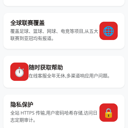
全球联赛覆盖
🌐
覆盖足球、篮球、网球、电竞等项目,从五大
联赛到亚冠均有报道。
随时获取帮助
⏱️
在线客服全年无休,多渠道响应用户问题。
隐私保护
🔒
全站 HTTPS 传输,用户密码哈希存储,访问日
志定期审计。